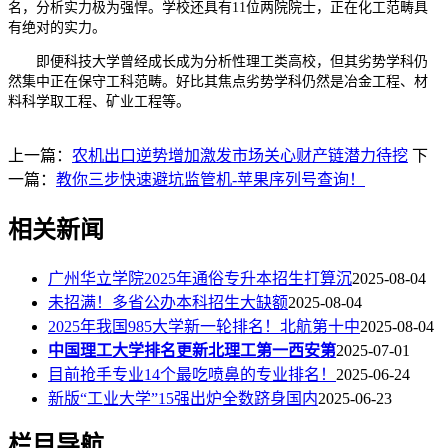
名，分析实力极为强悍。学校还具有11位两院院士，正在化工范畴具
有绝对的实力。
即便科技大学曾经成长成为分析性理工类高校，但其劣势学科仍
然集中正在保守工科范畴。好比其焦点劣势学科仍然是冶金工程、材
料科学取工程、矿业工程等。
上一篇：
农机出口逆势增加激发市场关心财产链潜力待挖
下
一篇：
教你三步快速避坑监管机-苹果序列号查询！
相关新闻
广州华立学院2025年通俗专升本招生打算沉
2025-08-04
未招满！多省公办本科招生大缺额
2025-08-04
2025年我国985大学新一轮排名！北航第十中
2025-08-04
中国理工大学排名更新北理工第一西安第
2025-07-01
目前抢手专业14个最吃喷鼻的专业排名！
2025-06-24
新版“工业大学”15强出炉全数跻身国内
2025-06-23
栏目导航