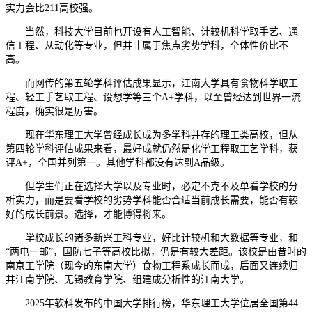
实力会比211高校强。
当然，科技大学目前也开设有人工智能、计较机科学取手艺、通
信工程、从动化等专业，但并非属于焦点劣势学科，全体性价比不
高。
而网传的第五轮学科评估成果显示，江南大学具有食物科学取工
程、轻工手艺取工程、设想学等三个A+学科，以至曾经达到世界一流
程度，确实很是厉害。
现在华东理工大学曾经成长成为多学科并存的理工类高校，但从
第四轮学科评估成果来看，最好成就仍然是化学工程取工艺学科，获
评A+，全国并列第一。其他学科都没有达到A品级。
但学生们正在选择大学以及专业时，必定不克不及单看学校的分
析实力，而是要看学校的劣势学科能否合适当前成长需要，能否有较
好的成长前景。选择，才能博得将来。
学校成长的诸多新兴工科专业，好比计较机和大数据等专业，和
“两电一邮”，国防七子等高校比拟，仍是有较大差距。该校是由昔时的
南京工学院（现今的东南大学）食物工程系成长而成，后面又连续归
并江南学院、无锡教育学院、组建成分析性的江南大学。
2025年软科发布的中国大学排行榜，华东理工大学位居全国第44