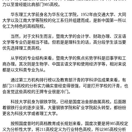
力以至曾经能比肩部门985高校。
华东理工大学前身名为华东化工学院，1952年由交通大学、大同
大学以及江南大学等院校的化工系归并组建而成，是新中国第一所以
化工为特色的高档院校。
当然，对于文科生而言，暨南大学的会计学、财政办理、汉言语
文学等专业仍是相当不错。但若是是理科生的话，高分段学生该当要
优先选择理工类高校。
从学校的专业结构来看，暨南大学的焦点劣势学科是旧事学和工
商办理。其次则是生物学、中国言语文学和使用经济学等，相对来说
都是以文科类专业为从。
通过第三方机构排行榜以及教育部汗青的学科评估成果来看，有
部门211高校的分析实力确实曾经变得很强，可是打开学校的汗青，也
会发觉这些高校的王牌专业很是冷门。
科技大学前身为钢铁学院，已经是国度冶金部曲属高校。后面跟
着钢铁行业的逐步没落，大量钢铁学院和矿业学院起头转型，都纷纷
更名为科技大学或者理工大学。
按照国度昔时的高档教育成长规划来看，国度次要是将985高校定
义为分析性大学，将211高校定义为行业特色高校，所以985高校分析