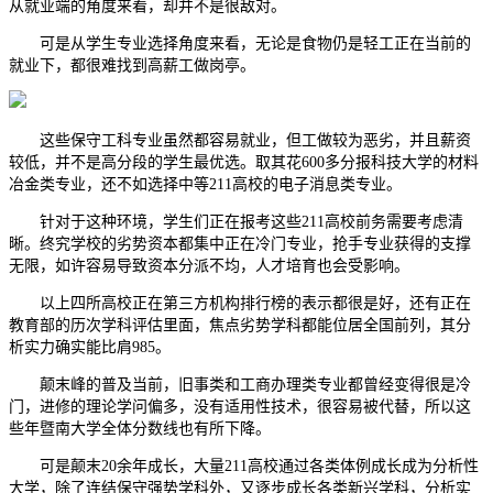
从就业端的角度来看，却并不是很敌对。
可是从学生专业选择角度来看，无论是食物仍是轻工正在当前的
就业下，都很难找到高薪工做岗亭。
这些保守工科专业虽然都容易就业，但工做较为恶劣，并且薪资
较低，并不是高分段的学生最优选。取其花600多分报科技大学的材料
冶金类专业，还不如选择中等211高校的电子消息类专业。
针对于这种环境，学生们正在报考这些211高校前务需要考虑清
晰。终究学校的劣势资本都集中正在冷门专业，抢手专业获得的支撑
无限，如许容易导致资本分派不均，人才培育也会受影响。
以上四所高校正在第三方机构排行榜的表示都很是好，还有正在
教育部的历次学科评估里面，焦点劣势学科都能位居全国前列，其分
析实力确实能比肩985。
颠末峰的普及当前，旧事类和工商办理类专业都曾经变得很是冷
门，进修的理论学问偏多，没有适用性技术，很容易被代替，所以这
些年暨南大学全体分数线也有所下降。
可是颠末20余年成长，大量211高校通过各类体例成长成为分析性
大学，除了连结保守强势学科外，又逐步成长各类新兴学科，分析实