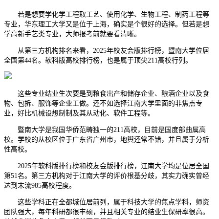
若是想要学化学工程取工艺、使用化学、生物工程、制药工程等
专业，华东理工大学又是位于上海，确实是个很好的选择。但若是想
学高新手艺类专业，大师报考前就要看清晰。
从第三方机构排名来看，2025年校友会版排行榜，暨南大学位居
全国第44名。软科版高校排行榜，也是属于顶尖211高校行列。
这些专业结业生次要是到粮食出产和储存企业、酿酒企业以及食
物、包拆、服饰等企业工做。还不如选择江南大学里面的非焦点专
业，好比机械设想制制及其从动化、软件工程等。
暨南大学是我国华侨范畴独一的211高校，目前是国度部曲属高
校。学校的从校区位于广东省广州市，地舆还常不错，并且属于分析
性高校。
2025年软科版排行榜和校友会版排行榜，江南大学均是位居全国
第51名。第三方机构对于江南大学的评价根基分歧，其实力确实曾经
达到末流985高校程度。
这些学科正在全都城位居前列，属于科技大学的焦点学科，师资
团队强大，每年科研都很丰硕，并且相关专业的结业生保研率很高。