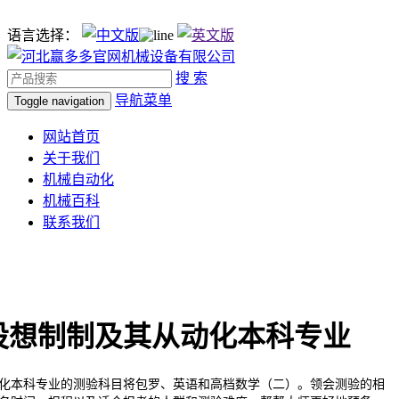
语言选择：
搜 索
导航菜单
Toggle navigation
网站首页
关于我们
机械自动化
机械百科
联系我们
械设想制制及其从动化本科专业
化本科专业的测验科目将包罗、英语和高档数学（二）。领会测验的相