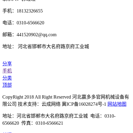
手机：18132326655
电话：0310-6566620
邮箱：441520902@qq.com
地址： 河北省邯郸市大名府路京府工业城
分享
手机
分类
顶部
CopyRight 2018 All Right Reserved 河北赢多多官网机械设备有
限公司 技术支持：云成网络 冀ICP备16028274号-1
网站地图
地址：河北省邯郸市大名府路京府工业城 电话：0310-
6566620 传真：0310-6566621