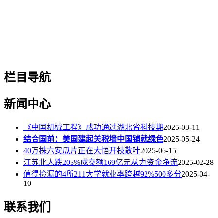
栏目导航
新闻中心
《中国机械工程》成功通过湖北省科技期
2025-03-11
结合国前：美国建起关税墙中国铺就绿色
2025-05-24
40万株六安瓜片正在大悟开枝散叶
2025-06-15
江苏北人跌203%成交额169亿元从力资金净流
2025-02-28
值得捡漏的4所211大学就业率跨越92%500多分
2025-04-
10
联系我们