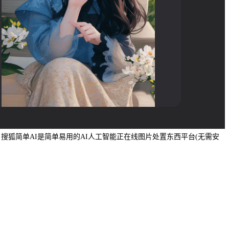
狐简单AI是简单易用的AI人工智能正在线图片处置东西平台(无需安